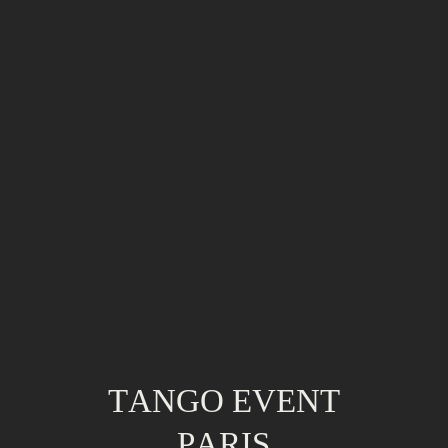
Bienvenue dans notre espace dédié aux
professionnels
Cette page vous permet de télécharger nos éléments graphiques
tels que nos photos et logo en haute définition pour l'impression
de vos affiches et flyers. Merci d'entrer le mot de passe reçu par
TANGO EVENT
email.
PARIS