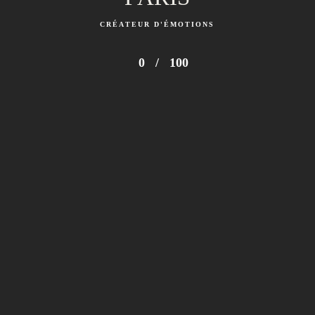
ENTRER
CRÉATEUR D'ÉMOTIONS
0
/
100
Politique de confidentialité (UE)
|
Mentions légales
© 2025
Tous droits réservés