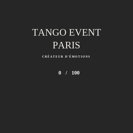
développer les
interactions entre les
personnes.
TANGO EVENT
PARIS
CRÉATEUR D'ÉMOTIONS
0
/
100
Les '3 C' en Team Building Tango