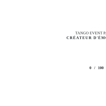
Puis-je aller danser au bal tango après le 1er cours ?
Dois-je venir avec un.e partenaire ?
TANGO EVENT P
CRÉATEUR D'ÉM
Y-a t-il un tarif réduit pour les étudiants, demandeurs d’emploi,
intermittents du spectacle etc. ?
Donnez-vous des cours privés de tango argentin sur Paris ?
0
/
100
OPEN MODAL
This is popup title
You don't need to waste your time and money anymore.